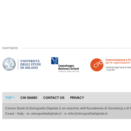
PARTNERS
TOP ^
CHI SIAMO
CONTACT US
PRIVACY
Centro Studi di Etnografia Digitale è un marchio dell'Accademia di Societing e di
Coast - Italy - w: etnografiadigitale.it - e: info@etnografiadigitale.it