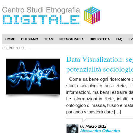
HOME
CHI SIAMO
TEAM
NETNOGRAFIA
BIBLIOTECA
FAQ
EV
ULTIMI ARTICOLI
Data Visualization: seg
potenzialità sociologi
Come sa bene ogni ricercatore ch
studio sociologico sulla Rete, il 
informazioni, ma bensì estrarre da
Le informazioni in Rete, infatti, 
ontologico di massa, flusso e mata
parlando vi basterà dare […]
06 Marzo 2012
Alessandro Caliandro