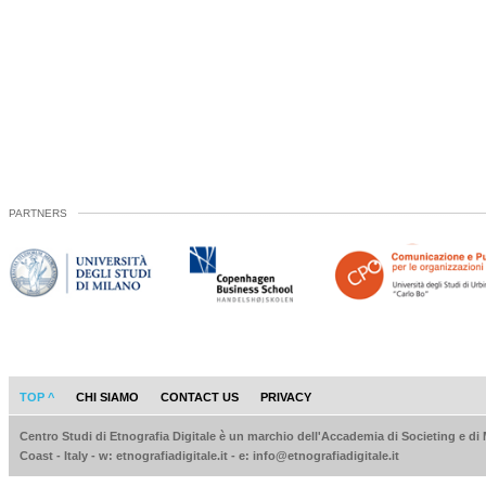
PARTNERS
TOP ^
CHI SIAMO
CONTACT US
PRIVACY
Centro Studi di Etnografia Digitale è un marchio dell'Accademia di Societing e di
Coast - Italy - w: etnografiadigitale.it - e: info@etnografiadigitale.it