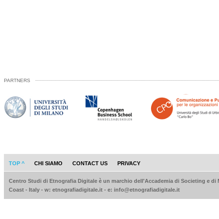
PARTNERS
TOP ^
CHI SIAMO
CONTACT US
PRIVACY
Centro Studi di Etnografia Digitale è un marchio dell'Accademia di Societing e di
Coast - Italy - w: etnografiadigitale.it - e: info@etnografiadigitale.it