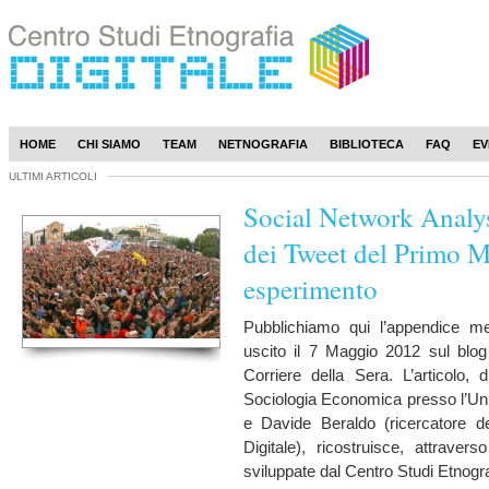
HOME
CHI SIAMO
TEAM
NETNOGRAFIA
BIBLIOTECA
FAQ
EV
ULTIMI ARTICOLI
Social Network Analys
dei Tweet del Primo 
esperimento
Pubblichiamo qui l’appendice me
uscito il 7 Maggio 2012 sul blog
Corriere della Sera. L’articolo,
Sociologia Economica presso l’Univ
e Davide Beraldo (ricercatore de
Digitale), ricostruisce, attraver
sviluppate dal Centro Studi Etnogra